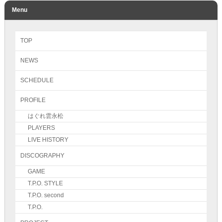
Menu
TOP
NEWS
SCHEDULE
PROFILE
はぐれ雲永松
PLAYERS
LIVE HISTORY
DISCOGRAPHY
GAME
T.P.O. STYLE
T.P.O. second
T.P.O.