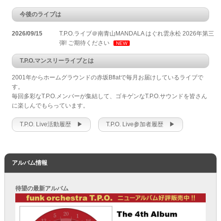
今後のライブは
2026/09/15
T.P.O.ライブ＠南青山MANDALA はぐれ雲永松 2026年第三
弾! ご期待ください
NEW
T.P.O.マンスリーライブとは
2001年からホームグラウンドの赤坂Bflatで毎月お届けしているライブで
す。
毎回多彩なT.P.O.メンバーが集結して、ゴキゲンなT.P.O.サウンドを皆さん
に楽しんでもらっています。
T.P.O. Live活動履歴 ▶
T.P.O. Live参加者履歴 ▶
アルバム情報
待望の最新アルバム