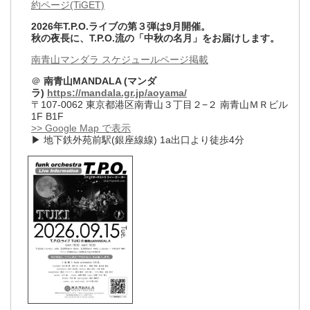
約ページ(TiGET)
2026年T.P.O.ライブの第３弾は9月開催。
秋の夜長に、T.P.O.流の「中秋の名月」をお届けします。
南青山マンダラ スケジュールページ掲載
＠
南青山MANDALA (マンダ
ラ)
https://mandala.gr.jp/aoyama/
〒107-0062 東京都港区南青山３丁目２−２ 南青山ＭＲビル
1F B1F
>> Google Map で表示
▶ 地下鉄外苑前駅(銀座線線)
1a出口より徒歩4分