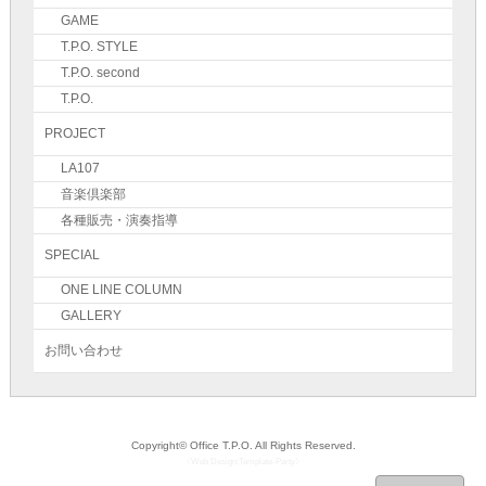
GAME
T.P.O. STYLE
T.P.O. second
T.P.O.
PROJECT
LA107
音楽倶楽部
各種販売・演奏指導
SPECIAL
ONE LINE COLUMN
GALLERY
お問い合わせ
Copyright©
Office T.P.O.
All Rights Reserved.
《
Web Design:Template-Party
》