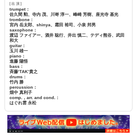
trumpet：
佐久間 勲、寺内 茂、川㟢 淳一、峰崎 芳樹、座光寺 基光
trombone：
宮内 岳太郎、shinya、霜田 裕司、小泉 邦男
saxophone：
渡辺 ファイアー、酒井 聡行、井出 慎二、テディ熊谷、武田
和大
guitar：
玉川 雄一
piano：
進藤 陽悟
bass：
斉藤‘TAK’貴之
drums：
竹内 勝
percussion：
畑中 真利子
comp.，arr. and cond.：
はぐれ雲 永松