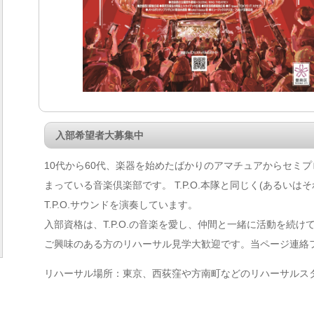
入部希望者大募集中
10代から60代、楽器を始めたばかりのアマチュアからセミ
まっている音楽倶楽部です。 T.P.O.本隊と同じく(あるい
T.P.O.サウンドを演奏しています。
入部資格は、T.P.O.の音楽を愛し、仲間と一緒に活動を続
ご興味のある方のリハーサル見学大歓迎です。当ページ連絡
リハーサル場所：東京、西荻窪や方南町などのリハーサルス