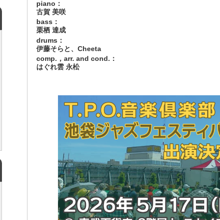
piano：
古賀 美咲
bass：
栗栖 達成
drums：
伊藤そらと、
Cheeta
comp.，arr. and cond.：
はぐれ雲 永松